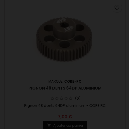
favorite_border
MARQUE:
CORE-RC
PIGNON 48 DENTS 64DP ALUMINIUM
(0)
Pignon 48 dents 64DP aluminium - CORE RC
7,00 €
Ajouter au panier
