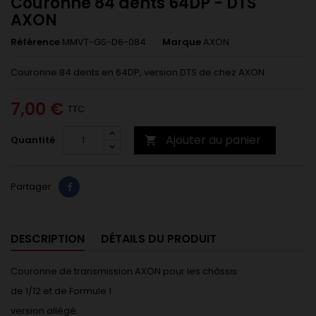
Couronne 84 dents 64DP - DTS
AXON
Référence
MMVT-GS-D6-084
Marque
AXON
Couronne 84 dents en 64DP, version DTS de chez AXON
7,00 €
TTC
Ajouter au panier
Quantité

Partager
DESCRIPTION
DÉTAILS DU PRODUIT
Couronne de transmission AXON pour les châssis
de 1/12 et de Formule 1
version allégé.