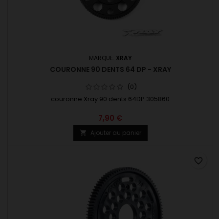
MARQUE:
XRAY
COURONNE 90 DENTS 64 DP - XRAY
(0)
couronne Xray 90 dents 64DP 305860
7,90 €
Ajouter au panier

favorite_border