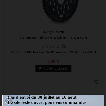
MARQUE:
AXON
COURONNE 80 DENTS 64DP - DTS AXON
(0)
Couronne 80 dents en 64DP, version DTS de chez AXON
7,00 €
Ajouter au panier

favorite_border
Pas d'envoi du 30 juillet au 16 aout
Le site reste ouvert pour vos commandes