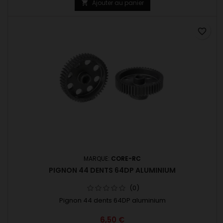
Ajouter au panier

favorite_border
MARQUE:
CORE-RC
PIGNON 44 DENTS 64DP ALUMINIUM
(0)
Pignon 44 dents 64DP aluminium
6,50 €