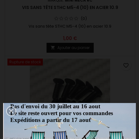
MARQUE:
MINI MECA RC
VIS SANS TÊTE STHC M5-4 (10) EN ACIER 10.9
(0)
Vis sans tête STHC M5-4 (10) en acier 10.9
1,00 €
Ajouter au panier

Rupture de stock
favorite_border
Pas d'envoi du 30 juillet au 16 aout
Le site reste ouvert pour vos commandes
Expéditions a partir du 17 aout