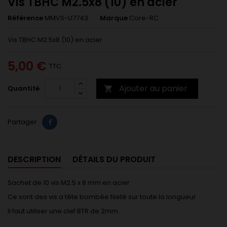
Vis TBHC M2.5x8 (10) en acier
Référence
MMVS-U7743
Marque
Core-RC
Vis TBHC M2.5x8 (10) en acier
5,00 €
TTC
Ajouter au panier
Quantité

Partager
DESCRIPTION
DÉTAILS DU PRODUIT
Sachet de 10 vis M2.5 x 8 mm en acier
Ce sont des vis a tête bombée fileté sur toute la longueur
Il faut utiliser une clef BTR de 2mm.