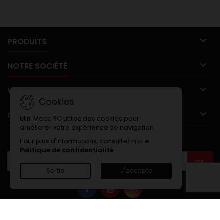

PRODUITS

NOTRE SOCIÉTÉ

VOTRE COMPTE
Cookies

CONTACT
Mini Meca RC utilise des cookies pour
améliorer votre expérience de navigation.
LETTRE D'INFORMATIONS
Pour plus d'informations, consultez notre
Politique de confidentialité
.
Sortie
J'accepte
© Copyright 2026 MINI MECA RC. Tout droits réservés.