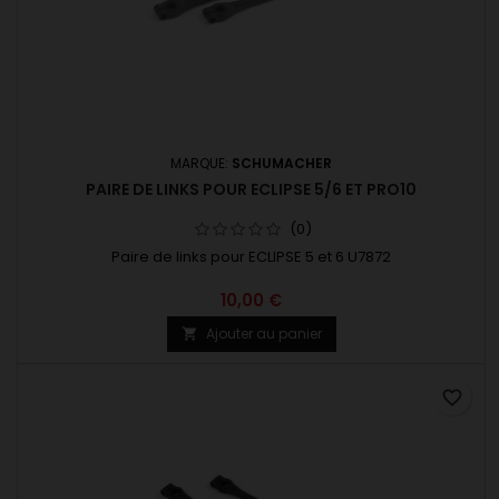
MARQUE:
SCHUMACHER
PAIRE DE LINKS POUR ECLIPSE 5/6 ET PRO10
(0)
Paire de links pour ECLIPSE 5 et 6 U7872
10,00 €
Ajouter au panier

favorite_border