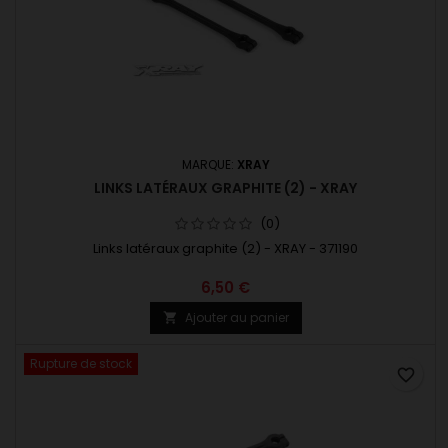
MARQUE:
XRAY
LINKS LATÉRAUX GRAPHITE (2) - XRAY
(0)
Links latéraux graphite (2) - XRAY - 371190
6,50 €
Ajouter au panier

Rupture de stock
favorite_border