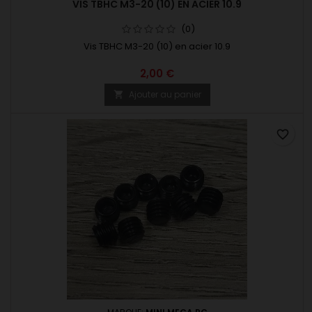
VIS TBHC M3-20 (10) EN ACIER 10.9
(0)
Vis TBHC M3-20 (10) en acier 10.9
2,00 €
Ajouter au panier

favorite_border