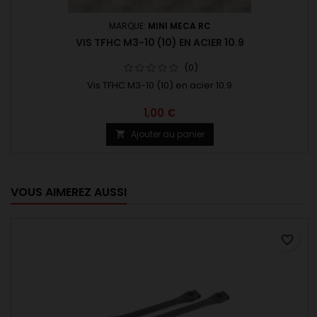
MARQUE:
MINI MECA RC
VIS TFHC M3-10 (10) EN ACIER 10.9
(0)
Vis TFHC M3-10 (10) en acier 10.9
1,00 €
Ajouter au panier

VOUS AIMEREZ AUSSI
favorite_border