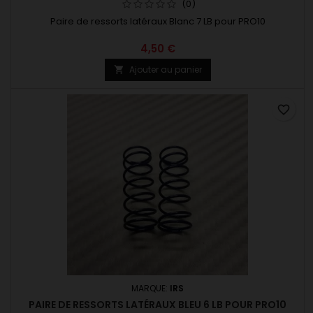
(0)
Paire de ressorts latéraux Blanc 7 LB pour PRO10
4,50 €
Ajouter au panier

favorite_border
MARQUE:
IRS
PAIRE DE RESSORTS LATÉRAUX BLEU 6 LB POUR PRO10