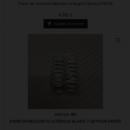
Paire de ressorts latéraux Orange 5 LB pour PRO10
4,50 €
Ajouter au panier

favorite_border
MARQUE:
IRS
PAIRE DE RESSORTS LATÉRAUX BLANC 7 LB POUR PRO10