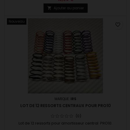
Ajouter au panier

Nouveau
favorite_border
MARQUE:
IRS
LOT DE 12 RESSORTS CENTRAUX POUR PRO10
(0)
Lot de 12 ressorts pour amortisseur central PRO10.