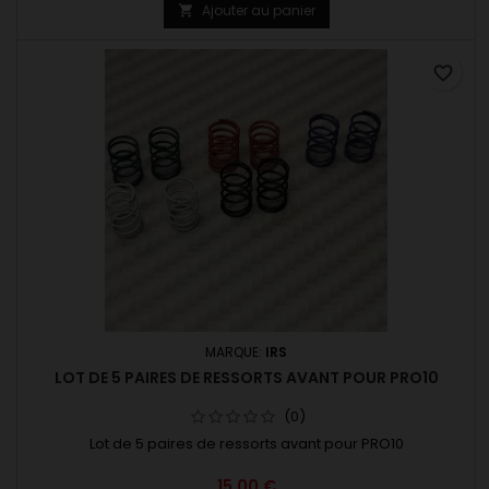
Ajouter au panier

favorite_border
MARQUE:
IRS
LOT DE 5 PAIRES DE RESSORTS AVANT POUR PRO10
(0)
Lot de 5 paires de ressorts avant pour PRO10
15,00 €