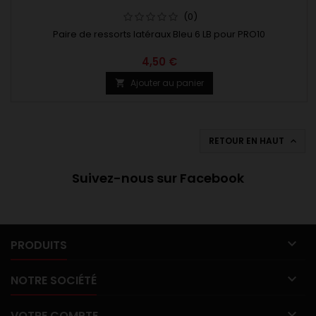
(0)
Paire de ressorts latéraux Bleu 6 LB pour PRO10
4,50 €
Ajouter au panier

RETOUR EN HAUT

Suivez-nous sur Facebook

PRODUITS

NOTRE SOCIÉTÉ

VOTRE COMPTE