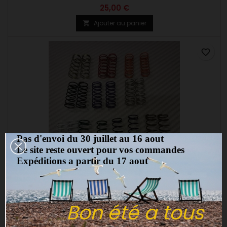
25,00 €
Ajouter au panier

favorite_border
Pas d'envoi du 30 juillet au 16 aout
Le site reste ouvert pour vos commandes
Expéditions a partir du 17 aout
MARQUE:
IRS
LOT DE 10 PAIRES DE RESSORTS LATÉRAUX POUR PRO10
Bon été a tous
(0)
Lot de 10 paires de ressorts latéraux pour PRO10