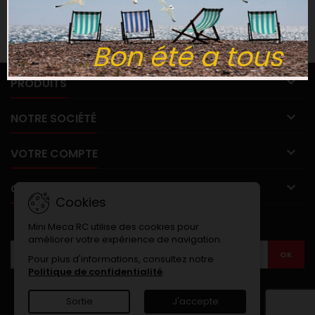
Suivez-nous sur Facebook
Bon été a tous

PRODUITS

NOTRE SOCIÉTÉ

VOTRE COMPTE

CONTACT
Cookies
LETTRE D'INFORMATIONS
Mini Meca RC utilise des cookies pour
améliorer votre expérience de navigation.
Pour plus d'informations, consultez notre
Politique de confidentialité
.
Sortie
J'accepte